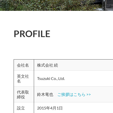
PROFILE
会社名
株式会社 続
英文社
Tsuzuki Co., Ltd.
名
代表取
鈴木竜也
ご挨拶はこちら >>
締役
設立
2015年4月1日